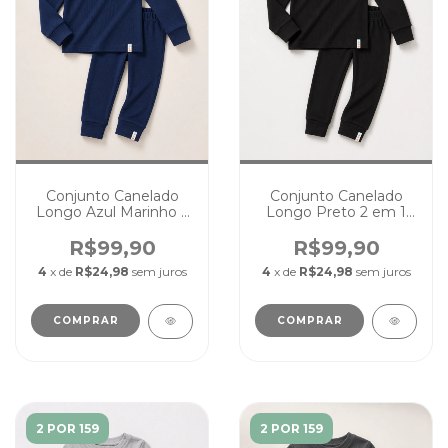
Conjunto Canelado
Conjunto Canelado
Longo Azul Marinho 2
Longo Preto 2 em 1
em 1 Pijama Passeio
Pijama Passeio Cores
Cores Lisas
Lisas
R$99,90
R$99,90
4
x de
R$24,98
sem juros
4
x de
R$24,98
sem juros
COMPRAR
COMPRAR
2 POR 159
2 POR 159