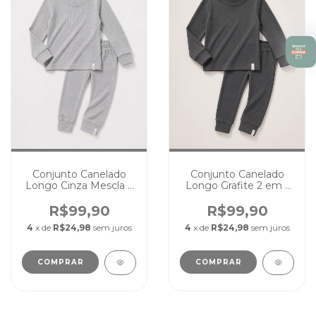
Conjunto Canelado
Conjunto Canelado
Longo Cinza Mescla 2
Longo Grafite 2 em 1
em 1 Pijama Passeio
Pijama Passeio Cores
Cores Lisas
Lisas
R$99,90
R$99,90
4
x de
R$24,98
sem juros
4
x de
R$24,98
sem juros
COMPRAR
COMPRAR