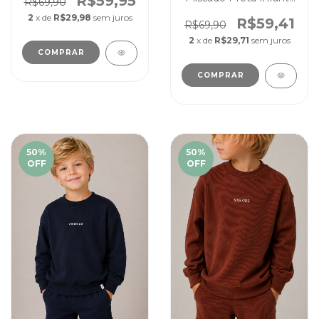
R$59,95
R$69,90
Canelado Cores Lisas
2
x de
R$29,98
sem juros
R$59,41
R$69,90
2
x de
R$29,71
sem juros
COMPRAR
COMPRAR
50
%
50
%
OFF
OFF