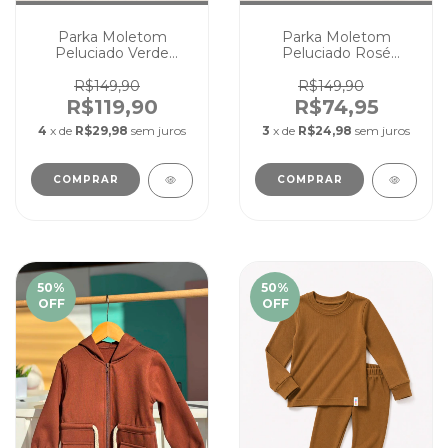
Parka Moletom
Parka Moletom
Peluciado Verde
Peluciado Rosé
Musgo Infantil Zíper
Infantil Zíper Unissex
Unissex Quentinha
Quentinha Capuz
R$149,90
R$149,90
Capuz
R$119,90
R$74,95
4
x de
R$29,98
sem juros
3
x de
R$24,98
sem juros
COMPRAR
COMPRAR
50
%
50
%
OFF
OFF