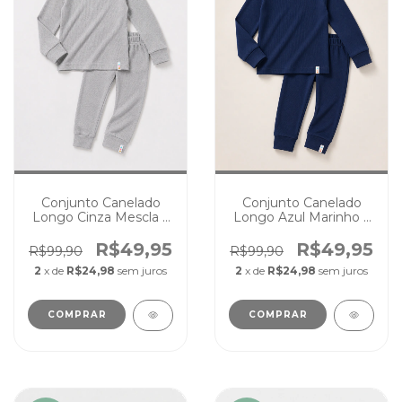
Conjunto Canelado
Conjunto Canelado
Longo Cinza Mescla 2
Longo Azul Marinho 2
em 1 Pijama Passeio
em 1 Pijama Passeio
Cores Lisas
Cores Lisas
R$49,95
R$49,95
R$99,90
R$99,90
2
x de
R$24,98
sem juros
2
x de
R$24,98
sem juros
COMPRAR
COMPRAR