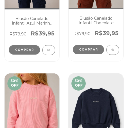
Blusão Canelado
Blusão Canelado
Infantil Chocolate
Infantil Azul Marinho
Juvenil Cores Menina
Juvenil Cores Menina
Menino
Menino
R$39,95
R$39,95
R$79,90
R$79,90
COMPRAR
COMPRAR
50
%
50
%
OFF
OFF