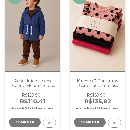
Parka Infantil com
Kit com 3 Conjuntos
Capuz Moletinho de
Canelados Infantis
Algodão
Femininos
R$129,90
R$169,90
R$110,41
R$135,92
4
x de
R$27,60
sem juros
4
x de
R$33,98
sem juros
COMPRAR
COMPRAR