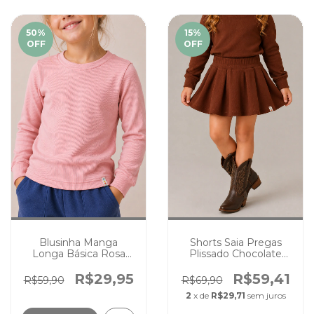
50
%
15
%
OFF
OFF
Blusinha Manga
Shorts Saia Pregas
Longa Básica Rosa
Plissado Chocolate
Bebê Canelada Infantil
Infantil Canelado
Menina
Cores Lisas
R$29,95
R$59,41
R$59,90
R$69,90
2
x de
R$29,71
sem juros