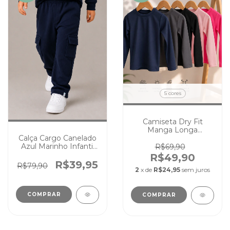
5 cores
Camiseta Dry Fit
Manga Longa
Segunda Pele Infantil
Calça Cargo Canelado
Menino Menina
Azul Marinho Infantil
R$69,90
Atividade Física
Juvenil Cores
R$49,90
Essenciais Menino
R$39,95
R$79,90
2
x de
R$24,95
sem juros
Menina
COMPRAR
COMPRAR