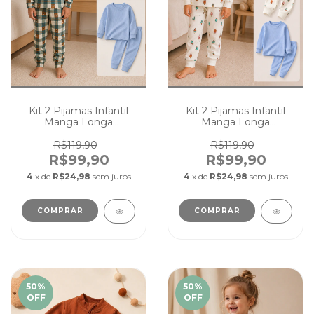
Kit 2 Pijamas Infantil
Kit 2 Pijamas Infantil
Manga Longa
Manga Longa
Canelado de Frio
Canelado de Frio
Confortável Menino
Confortável Menina 2
R$119,90
R$119,90
Menina 2 A 12 ANOS
A 12 anos
R$99,90
R$99,90
4
x de
R$24,98
sem juros
4
x de
R$24,98
sem juros
COMPRAR
COMPRAR
50
%
50
%
OFF
OFF