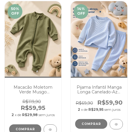
50
%
14
%
OFF
OFF
Macacão Moletom
Pijama Infantil Manga
Verde Musgo
Longa Canelado-Azul
Peluciado Bebê
Bebê Unissex
Infantil Quentinho
Conforto e Maciez
R$119,90
R$59,90
R$69,90
Inverno
R$59,95
2
x de
R$29,95
sem juros
2
x de
R$29,98
sem juros
COMPRAR
COMPRAR