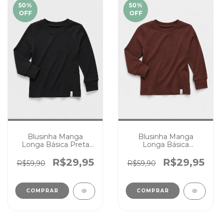
50
%
50
%
OFF
OFF
Blusinha Manga
Blusinha Manga
Longa Básica Preta
Longa Básica
Canelada Infantil
Chocolate Canelada
Menina Menino
Infantil Menina
R$29,95
R$29,95
R$59,90
R$59,90
Menino
COMPRAR
COMPRAR