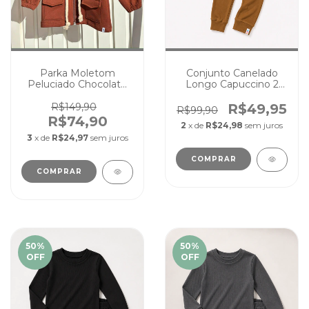
Parka Moletom
Conjunto Canelado
Peluciado Chocolate
Longo Capuccino 2
Infantil Zíper Unissex
em 1 Pijama Passeio
Quentinha Capuz
Cores Lisas
R$149,90
R$49,95
R$99,90
R$74,90
2
x de
R$24,98
sem juros
3
x de
R$24,97
sem juros
COMPRAR
COMPRAR
50
%
50
%
OFF
OFF