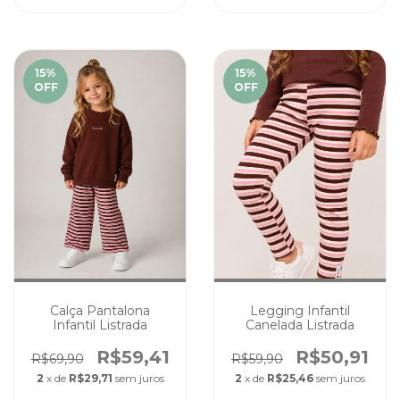
15
%
15
%
OFF
OFF
Calça Pantalona
Legging Infantil
Infantil Listrada
Canelada Listrada
R$59,41
R$50,91
R$69,90
R$59,90
2
x de
R$29,71
sem juros
2
x de
R$25,46
sem juros