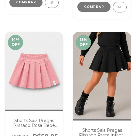
COMPRAR
COMPRAR
14
%
15
%
OFF
OFF
Shorts Saia Pregas
Plissado Rosa Bebê
Infantil Canelado
Shorts Saia Pregas
Cores Lisas
Plissado Preta Infantil