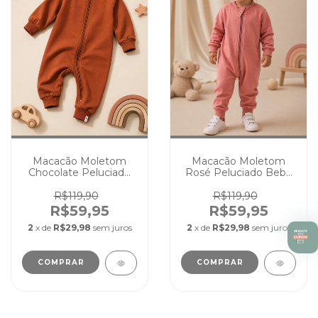
Macacão Moletom
Macacão Moletom
Chocolate Peluciado
Rosé Peluciado Bebê
Bebê Infantil
Infantil Quentinho
Quentinho Inverno
Inverno
R$119,90
R$119,90
R$59,95
R$59,95
2
x de
R$29,98
sem juros
2
x de
R$29,98
sem juros
COMPRAR
COMPRAR