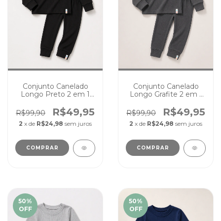
Conjunto Canelado
Conjunto Canelado
Longo Preto 2 em 1
Longo Grafite 2 em 1
Pijama Passeio Cores
Pijama Passeio Cores
Lisas
Lisas
R$49,95
R$49,95
R$99,90
R$99,90
2
x de
R$24,98
sem juros
2
x de
R$24,98
sem juros
COMPRAR
COMPRAR
50
%
50
%
OFF
OFF