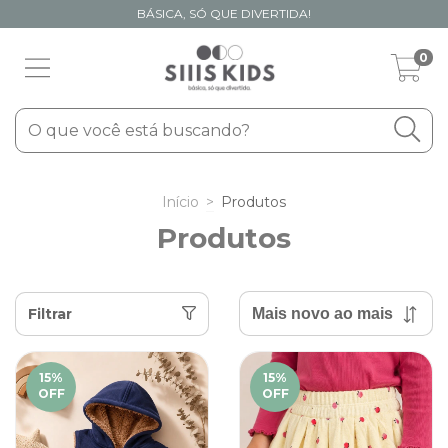
BÁSICA, SÓ QUE DIVERTIDA!
0
Início
>
Produtos
Produtos
Filtrar
15
%
15
%
OFF
OFF