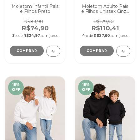
Moletom Infantil Pais
Moletom Adulto Pais
e Filhos Preto
e Filhos Unissex Cinza
Mescla
R$89,90
R$129,90
R$74,90
R$110,41
3
x de
R$24,97
sem juros
4
x de
R$27,60
sem juros
COMPRAR
COMPRAR
15
%
15
%
OFF
OFF