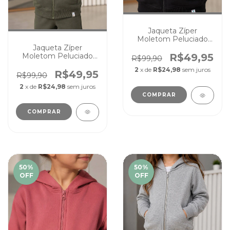
Jaqueta Zíper
Moletom Peluciado
Unissex Infantil Juvenil
Jaqueta Zíper
Preto
Moletom Peluciado
R$49,95
R$99,90
Unissex Infantil juvenil
2
x de
R$24,98
sem juros
Verde Musgo
R$49,95
R$99,90
2
x de
R$24,98
sem juros
COMPRAR
COMPRAR
50
%
50
%
OFF
OFF