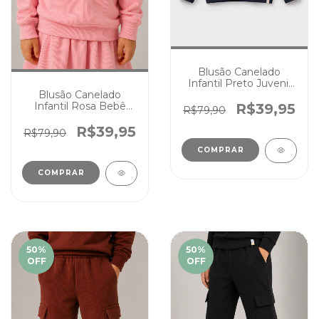
Blusão Canelado
Infantil Preto Juvenil
Blusão Canelado
Cores Menina Menino
Infantil Rosa Bebê
R$39,95
R$79,90
Juvenil Cores Menina
Menino
R$39,95
R$79,90
COMPRAR
COMPRAR
50
%
50
%
OFF
OFF