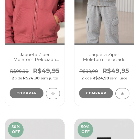
Jaqueta Zíper
Jaqueta Zíper
Moletom Peluciado
Moletom Peluciado
Unissex Infantil Juvenil
Unissex Infantil Juvenil
Rose
Cinza Mescla
R$49,95
R$49,95
R$99,90
R$99,90
2
x de
R$24,98
sem juros
2
x de
R$24,98
sem juros
COMPRAR
COMPRAR
50
%
50
%
OFF
OFF