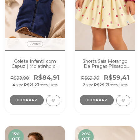
2 cores
Colete Infantil com
Shorts Saia Morango
Capuz | Moletinho de
De Pregas Plissado
Algodão Peluciado
Infantil e Juvenil
R$84,91
R$59,41
R$99,90
R$69,90
4
x de
R$21,23
sem juros
2
x de
R$29,71
sem juros
COMPRAR
COMPRAR
15
%
20
%
OFF
OFF