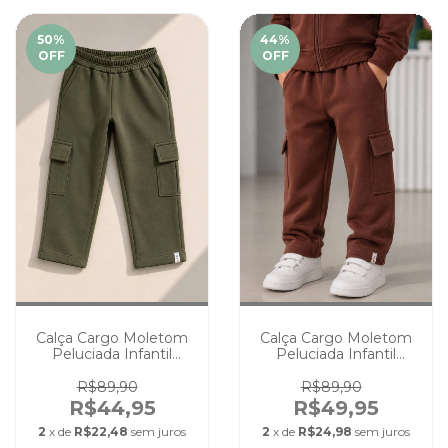
50
%
44
%
OFF
OFF
Calça Cargo Moletom
Calça Cargo Moletom
Peluciada Infantil
Peluciada Infantil
Juvenil Unissex Musgo
Juvenil Unissex
Chocolate
R$89,90
R$89,90
R$44,95
R$49,95
2
x de
R$22,48
sem juros
2
x de
R$24,98
sem juros