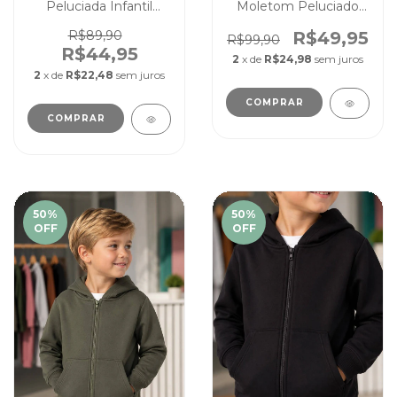
Peluciada Infantil
Moletom Peluciado
Juvenil Unissex Cinza
Unissex Infantil juvenil
Mescla
Chocolate
R$89,90
R$49,95
R$99,90
R$44,95
2
x de
R$24,98
sem juros
2
x de
R$22,48
sem juros
COMPRAR
COMPRAR
50
%
50
%
OFF
OFF