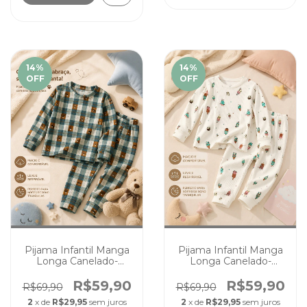
14
%
14
%
OFF
OFF
Pijama Infantil Manga
Pijama Infantil Manga
Longa Canelado-
Longa Canelado-
Ursinhos Unissex
Sorvertinho Unissex
Conforto e Maciez
Conforto e Maciez
R$59,90
R$59,90
R$69,90
R$69,90
2
x de
R$29,95
sem juros
2
x de
R$29,95
sem juros