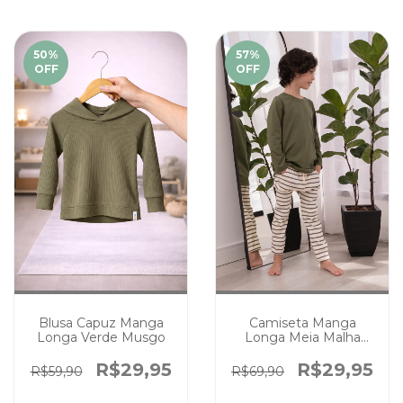
50
%
57
%
OFF
OFF
Blusa Capuz Manga
Camiseta Manga
Longa Verde Musgo
Longa Meia Malha
Algodão Premium
Verde Musgo
R$29,95
R$29,95
R$59,90
R$69,90