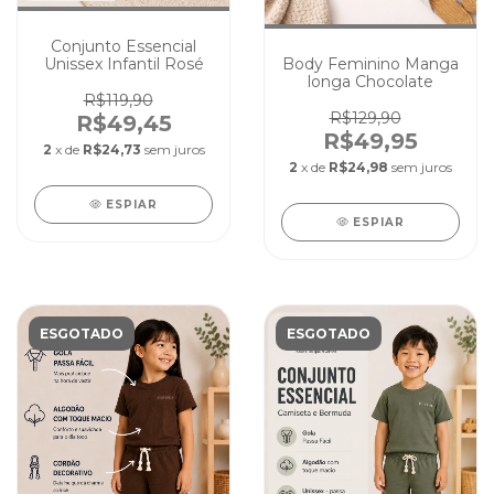
Conjunto Essencial
Unissex Infantil Rosé
Body Feminino Manga
longa Chocolate
R$119,90
R$129,90
R$49,45
R$49,95
2
x de
R$24,73
sem juros
2
x de
R$24,98
sem juros
ESPIAR
ESPIAR
ESGOTADO
ESGOTADO