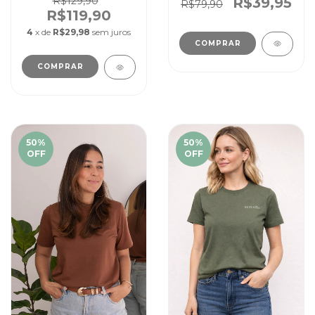
Rosé
R$39,95
R$129,90
R$79,90
R$119,90
4
x de
R$29,98
sem juros
COMPRAR
COMPRAR
50
%
50
%
OFF
OFF