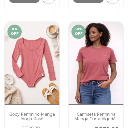
8
%
50
%
OFF
OFF
Camiseta Feminina
Body Feminino Manga
Manga Curta Algodão
longa Rosé
Tal Mãe Tal Filhos