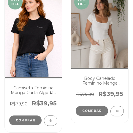
OFF
OFF
Body Canelado
Feminino Manga
Camiseta Feminina
Curta Off Whitte
Manga Curta Algodão
R$39,95
R$79,90
Tal Mãe Tal Filhos
Preto
R$39,95
R$79,90
COMPRAR
COMPRAR