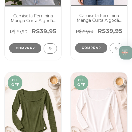
Camiseta Feminina
Camiseta Feminina
Manga Curta Algodão
Manga Curta Algodão
Tal Mãe Tal Filhos
Tal Mãe Tal Filhos
Verde Musgo
Chocolate
R$39,95
R$39,95
R$79,90
R$79,90
COMPRAR
COMPRAR
8
%
8
%
OFF
OFF