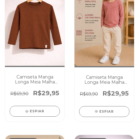
Camiseta Manga
Camiseta Manga
Longa Meia Malha
Longa Meia Malha
Algodão Premium
Algodão Premium
Chocolate
Rosé
R$29,95
R$29,95
R$69,90
R$69,90
ESPIAR
ESPIAR