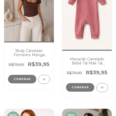
Body Canelado
Feminino Manga
Curta Chocolate
Macacão Canelado
Bebê Tal Mãe Tal
R$39,95
R$79,90
Filhos Rosé
R$39,95
R$79,90
COMPRAR
COMPRAR
50
%
50
%