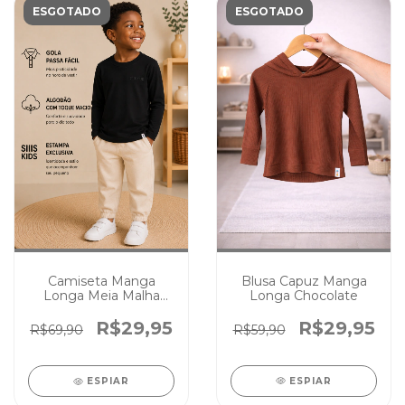
ESGOTADO
ESGOTADO
Blusa Capuz Manga
Camiseta Manga
Longa Chocolate
Longa Meia Malha
Algodão Premium
Preta
R$29,95
R$29,95
R$59,90
R$69,90
ESPIAR
ESPIAR