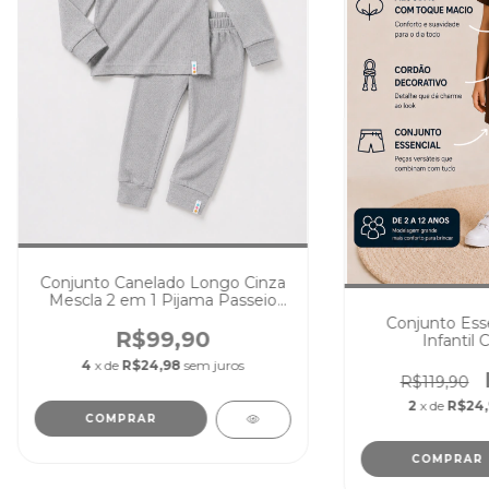
Conjunto Canelado Longo Cinza
Mescla 2 em 1 Pijama Passeio
Cores Lisas
Conjunto Esse
R$99,90
Infantil 
4
x de
R$24,98
sem juros
R$119,90
2
x de
R$24
COMPRAR
COMPRAR