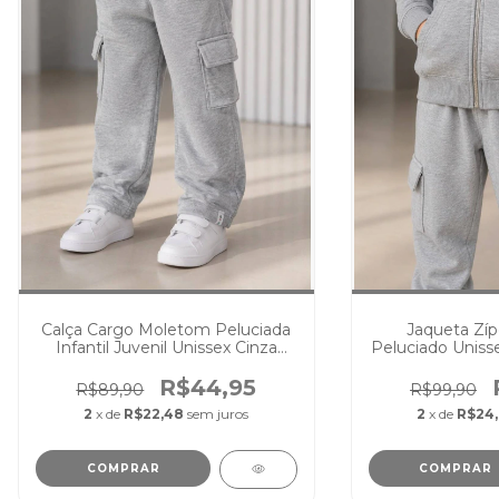
Calça Cargo Moletom Peluciada
Jaqueta Zí
Infantil Juvenil Unissex Cinza
Peluciado Unissex
Mescla
Cinza 
R$44,95
R$89,90
R$99,90
2
x de
R$22,48
sem juros
2
x de
R$24
COMPRAR
COMPRAR