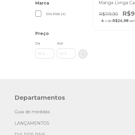
Manga Longa Ca
Marca
de Frio Confor
Menina 2 A 12 
R$9
R$119,90
Siiis Kids (4)
4
x de
R$24,98
se
Preço
De
Até
Departamentos
Guia de medidas
LANÇAMENTOS
DIA DOS PAIS