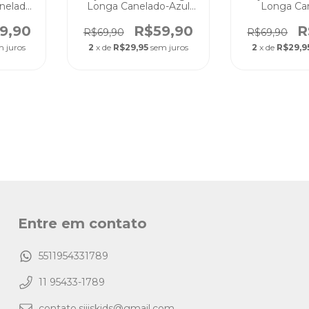
nelado
Longa Canelado-Azul
Longa Ca
tável
Bebê Unissex Conforto
Ursinhos 
anos
e Maciez
Conforto 
9,90
R$59,90
R
R$69,90
R$69,90
m juros
2
x de
R$29,95
sem juros
2
x de
R$29,9
Entre em contato
5511954331789
11 95433-1789
contato.siiiskids@gmail.com