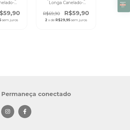
nelado-
Longa Canelado-
Unissex
Sorvertinho Unissex
e Maciez
Conforto e Maciez
$59,90
R$59,90
R$69,90
5
sem juros
2
x de
R$29,95
sem juros
Permaneça conectado