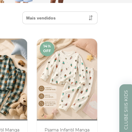
14
%
OFF
CLUBE SIIIS KIDS
ntil Manga
Pijama Infantil Manga