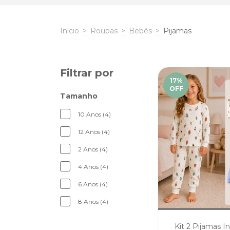
Início
>
Roupas
>
Bebês
>
Pijamas
Filtrar por
17
%
OFF
Tamanho
10 Anos (4)
12 Anos (4)
2 Anos (4)
4 Anos (4)
6 Anos (4)
8 Anos (4)
Kit 2 Pijamas In