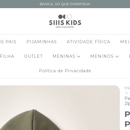
BÁSICA, SÓ QUE DIVERTIDA!
S PAIS
PIJAMINHAS
ATIVIDADE FÍSICA
MEI
 FILHA
OUTLET
MENINAS
MENINOS
Política de Privacidade
Iní
>
Pa
Zí
P
P