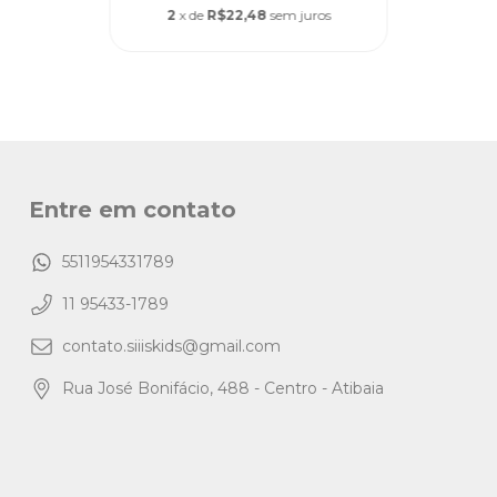
2
x de
R$22,48
sem juros
Entre em contato
5511954331789
11 95433-1789
contato.siiiskids@gmail.com
Rua José Bonifácio, 488 - Centro - Atibaia