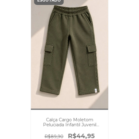
ESGOTADO
Calça Cargo Moletom
Peluciada Infantil Juvenil
Unissex Musgo
R$44,95
R$89,90