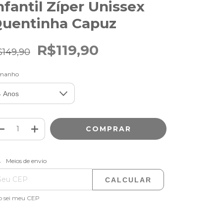
nfantil Zíper Unissex
uentinha Capuz
R$119,90
$149,90
manho
ALTERAR CEP
regas para o CEP:
Meios de envio
CALCULAR
o sei meu CEP