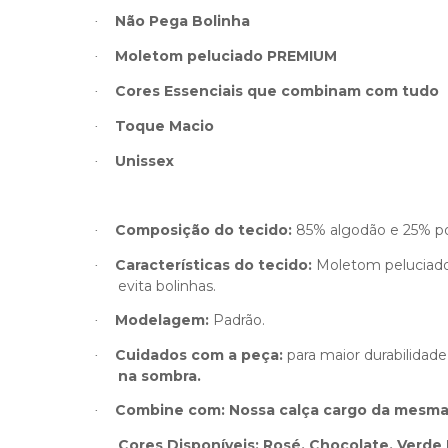
Não Pega Bolinha
·
Moletom peluciado PREMIUM
·
Cores Essenciais que combinam com tudo
·
Toque Macio
·
Unissex
·
Composição do tecido:
85% algodão e 25% pol
·
Características do tecido:
Moletom peluciado 
·
evita bolinhas.
Modelagem:
Padrão.
·
Cuidados com a peça:
para maior durabilidad
·
na sombra.
Combine com: Nossa calça cargo da mesma 
·
Cores Disponíveis: Rosé, Chocolate, Verde