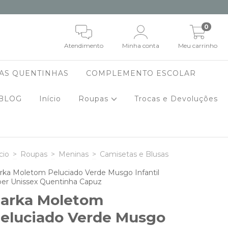
0
Atendimento
Minha conta
Meu carrinho
AS QUENTINHAS
COMPLEMENTO ESCOLAR
BLOG
Início
Roupas
Trocas e Devoluções
cio
>
Roupas
>
Meninas
>
Camisetas e Blusas
rka Moletom Peluciado Verde Musgo Infantil
per Unissex Quentinha Capuz
arka Moletom
eluciado Verde Musgo