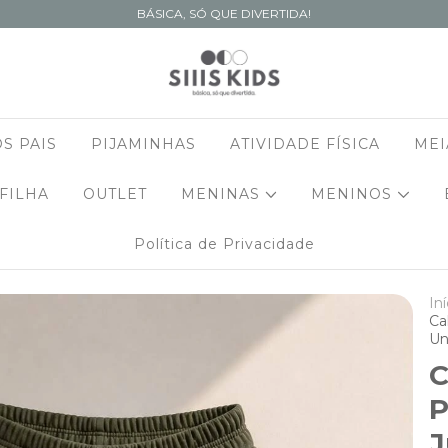
BÁSICA, SÓ QUE DIVERTIDA!
S PAIS
PIJAMINHAS
ATIVIDADE FÍSICA
MEI
 FILHA
OUTLET
MENINAS
MENINOS
Política de Privacidade
Iní
Ca
Un
C
P
J