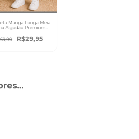
eta Manga Longa Meia
ha Algodão Premium
Preta
R$29,95
69,90
res...