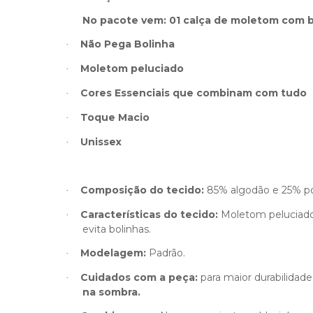
No pacote vem: 01 calça de moletom com bo
Não Pega Bolinha
·
Moletom peluciado
·
Cores Essenciais que combinam com tudo
·
Toque Macio
·
Unissex
·
Composição do tecido:
85% algodão e 25% pol
·
Características do tecido:
Moletom peluciado 
·
evita bolinhas.
Modelagem:
Padrão.
·
Cuidados com a peça:
para maior durabilidad
·
na sombra.