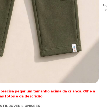
Fi
Use
precisa pegar um tamanho acima da criança. Olhe a
as fotos e da descrição.
TIL JUVENIL UNISSEX