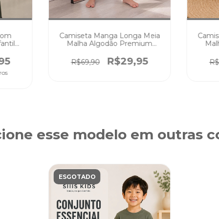
Camiseta Manga Longa Meia
tom
Camis
Malha Algodão Premium
antil
Mal
Verde Musgo
go
R$29,95
95
R$69,90
R$
ros
ione esse modelo em outras co
ESGOTADO