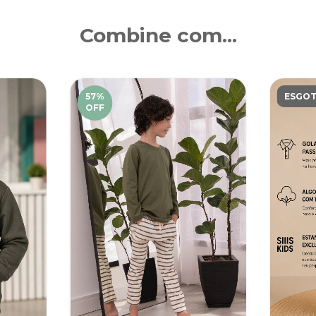
Combine com...
57
%
ESGO
OFF