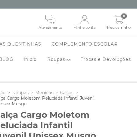
0
Atendimento
Minha conta
Meu carrinho
AS QUENTINHAS
COMPLEMENTO ESCOLAR
BLOG
Início
Roupas
Trocas e Devoluções
cio
>
Roupas
>
Meninas
>
Calças
>
lça Cargo Moletom Peluciada Infantil Juvenil
issex Musgo
alça Cargo Moletom
eluciada Infantil
uvenil Unissex Musgo