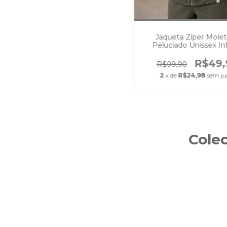
Jaqueta Zíper Mole
Peluciado Unissex Inf
juvenil Verde Mus
R$49,
R$99,90
2
x de
R$24,98
sem ju
Colec