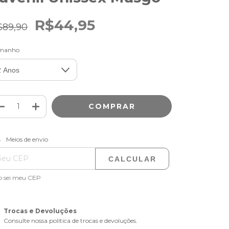
R$44,95
$89,90
manho
ALTERAR CEP
regas para o CEP:
Meios de envio
CALCULAR
o sei meu CEP
Trocas e Devoluções
Consulte nossa política de trocas e devoluções.