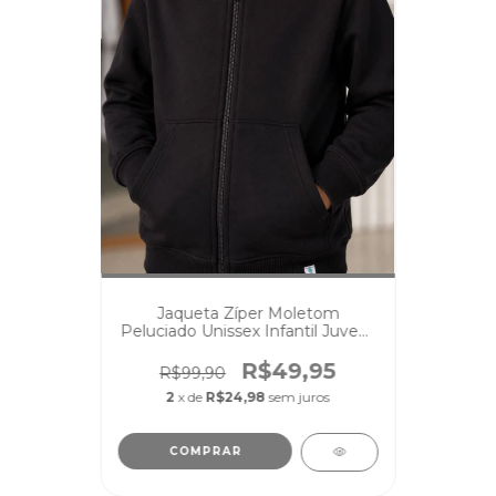
Jaqueta Zíper Moletom
Peluciado Unissex Infantil Juvenil
Preto
R$49,95
R$99,90
2
x de
R$24,98
sem juros
COMPRAR