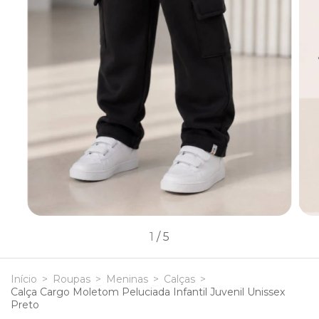
1
/
5
Início
>
Roupas
>
Meninas
>
Calças
>
Calça Cargo Moletom Peluciada Infantil Juvenil Unissex
Preto