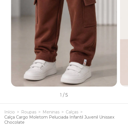
1
/
5
Início
>
Roupas
>
Meninas
>
Calças
>
Calça Cargo Moletom Peluciada Infantil Juvenil Unissex
Chocolate