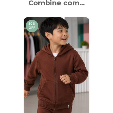
Combine com...
50
%
OFF