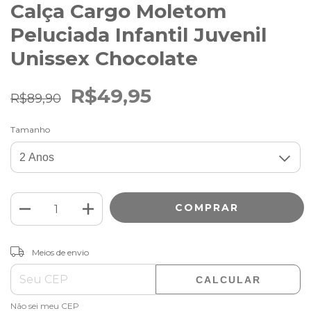
Calça Cargo Moletom
Peluciada Infantil Juvenil
Unissex Chocolate
R$49,95
R$89,90
Tamanho
ALTERAR CEP
Entregas para o CEP:
Meios de envio
CALCULAR
Não sei meu CEP