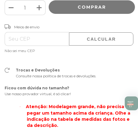
ALTERAR CEP
Entregas para o CEP:
Meios de envio
CALCULAR
Não sei meu CEP
Trocas e Devoluções
Consulte nossa política de trocas e devoluções.
Ficou com dúvida no tamanho?
Use nosso provador virtual, é só clicar!
Atenção: Modelagem grande, não precisa
·
pegar um tamanho acima da criança. Olhe a
indicação na tabela de medidas das fotos e
da descrição.