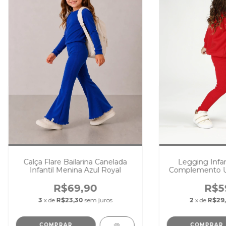
Calça Flare Bailarina Canelada
Legging Infan
Infantil Menina Azul Royal
Complemento Un
Unissex-
R$69,90
R$5
3
x de
R$23,30
sem juros
2
x de
R$29,
COMPRAR
COMPRAR